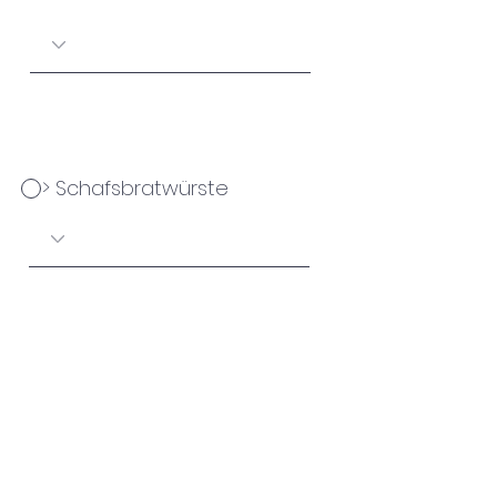
> Schafsbratwürste
> Lammfleisch-Mischpaket