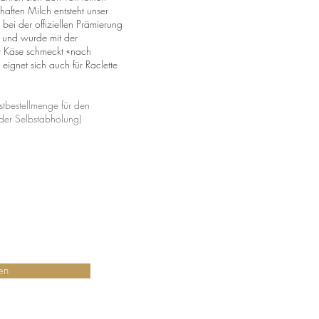
aften Milch entsteht unser
 bei der offiziellen Prämierung
 und wurde mit der
 Käse schmeckt «nach
 eignet sich auch für Raclette
tbestellmenge für den
oder Selbstabholung)
en