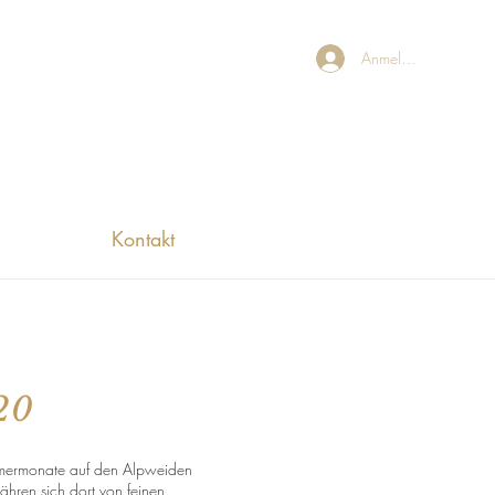
Anmelden
Kontakt
20
mermonate auf den Alpweiden
nähren sich dort von feinen