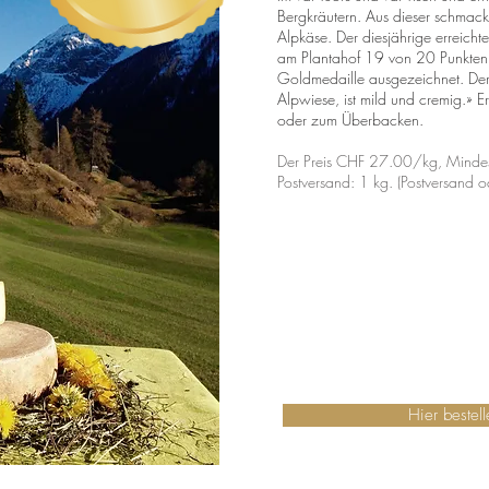
Bergkräutern. Aus dieser schmackh
Alpkäse.
Der diesjährige erreichte
am Plantahof 19 von 20 Punkten
Goldmedaille ausgezeichnet.
Der
Alpwiese, ist mild und cremig.» Er
oder zum Überbacken.
Der Preis CHF 27.00/kg, Mindes
Postversand: 1 kg. (Postversand 
Hier bestell