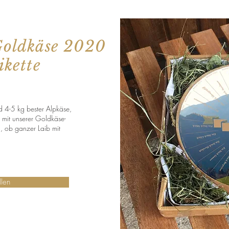
Goldkäse 2020
ikette
 4-5 kg bester Alpkäse,
ib mit unserer Goldkäse-
ch, ob ganzer Laib mit
llen