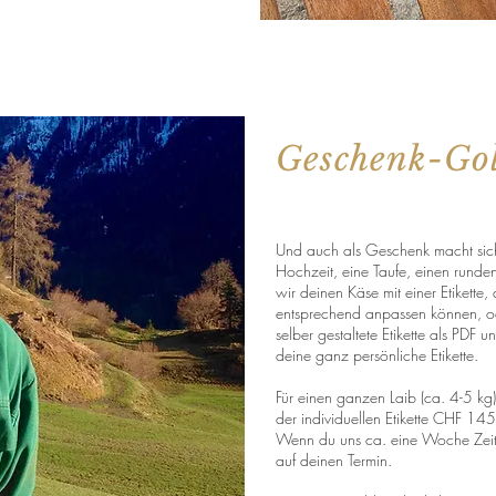
Geschenk-Go
Und auch als Geschenk macht sich 
Hochzeit, eine Taufe, einen runde
wir deinen Käse mit einer Etikette,
entsprechend anpassen können, od
selber gestaltete Etikette als PDF 
deine ganz persönliche Etikette.
Für einen ganzen Laib (ca. 4-5 kg) 
der individuellen Etikette CHF 14
Wenn du uns ca. eine Woche Zeit 
auf deinen Termin.